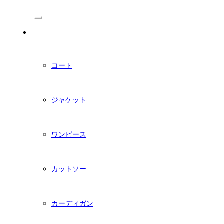
/Menu
PDFダウンロード型紙
コート
ジャケット
ワンピース
カットソー
カーディガン