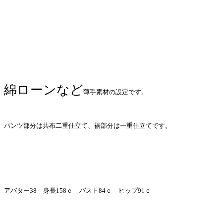
綿ローンなど
薄手素材の設定です。
パンツ部分は共布二重仕立て、裾部分は一重仕立てです。
アバター38 身長158ｃ バスト84ｃ ヒップ91ｃ