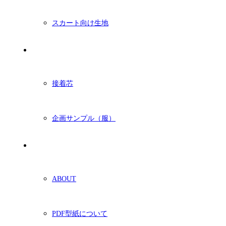
スカート向け生地
付属・他
接着芯
企画サンプル（服）
ショッピングガイド
ABOUT
PDF型紙について