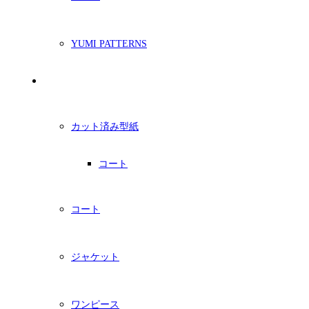
YUMI PATTERNS
印刷型紙
カット済み型紙
コート
コート
ジャケット
ワンピース