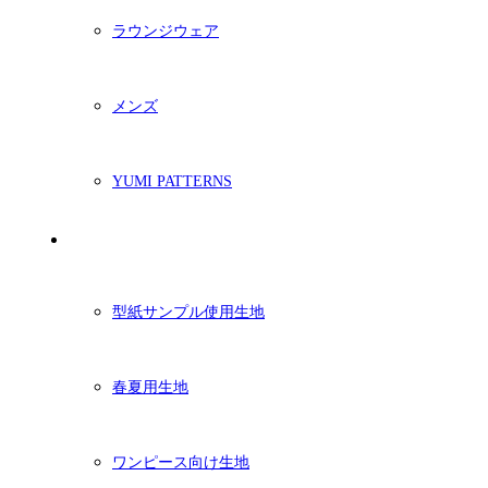
ラウンジウェア
メンズ
YUMI PATTERNS
生地
型紙サンプル使用生地
春夏用生地
ワンピース向け生地