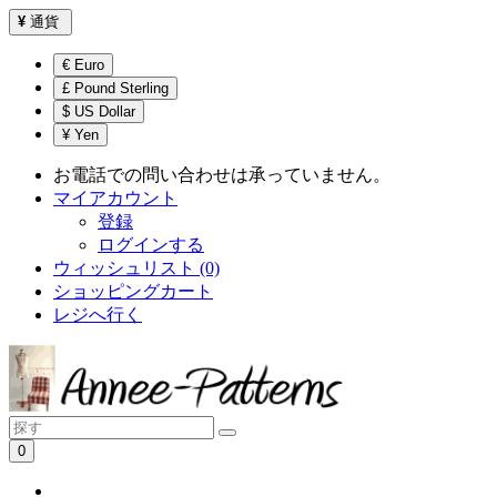
¥
通貨
€ Euro
£ Pound Sterling
$ US Dollar
¥ Yen
お電話での問い合わせは承っていません。
マイアカウント
登録
ログインする
ウィッシュリスト (0)
ショッピングカート
レジへ行く
0
ショッピングカートは空です！