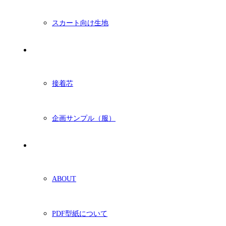
スカート向け生地
付属・他
接着芯
企画サンプル（服）
ショッピングガイド
ABOUT
PDF型紙について