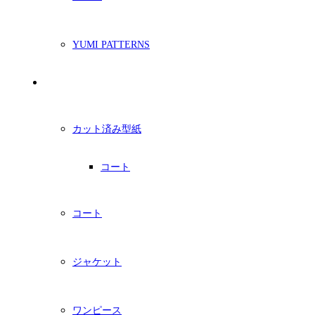
YUMI PATTERNS
印刷型紙
カット済み型紙
コート
コート
ジャケット
ワンピース