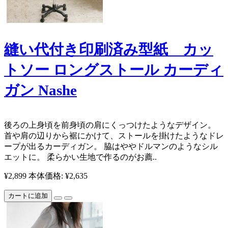
縫い代付き印刷済み型紙 カッ
トソー ロングストール カーディ
ガン Nashe
後ろの上身頃を前身頃の肩にくっつけたようなデザイン。
首や肩の辺りから裾にかけて、ストールを掛けたようなドレ
ープが出るカーディガン。 脇はややドルマンのようなシル
エットに。 柔らかい生地で作るのがお薦..
¥2,899
本体価格: ¥2,635
カートに追加