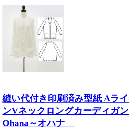
縫い代付き印刷済み型紙 Aライ
ンVネックロングカーディガン
Ohana～オハナ