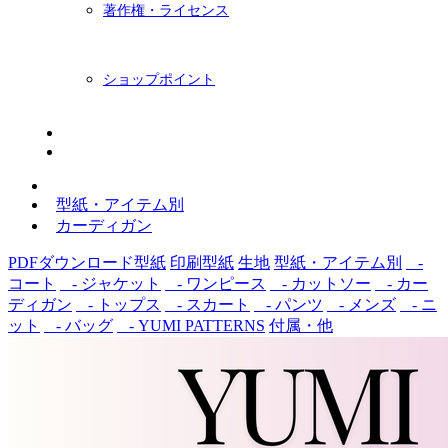
著作権・ライセンス
ショップポイント
ニュースレター
BLOG
型紙・アイテム別
カーディガン
PDFダウンロード型紙
印刷型紙
生地
型紙・アイテム別
-
コート
- ジャケット
- ワンピース
- カットソー
- カー
ディガン
- トップス
- スカート
- パンツ
- メンズ
- ニ
ット
- バッグ
- YUMI PATTERNS
付属・他