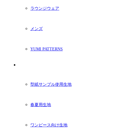
ラウンジウェア
メンズ
YUMI PATTERNS
生地
型紙サンプル使用生地
春夏用生地
ワンピース向け生地