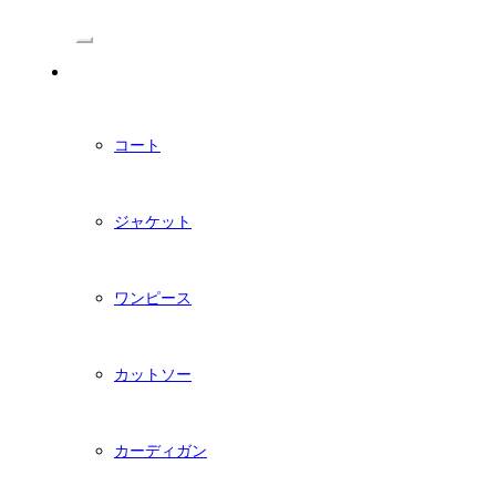
/Menu
PDFダウンロード型紙
コート
ジャケット
ワンピース
カットソー
カーディガン