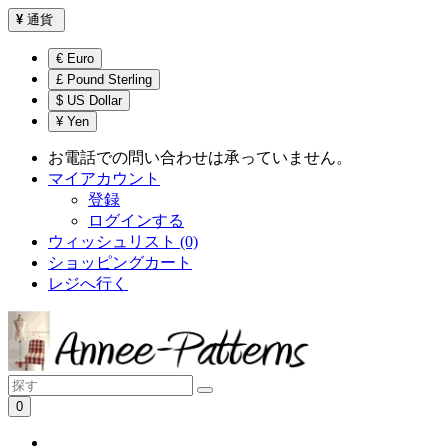
¥
通貨
€ Euro
£ Pound Sterling
$ US Dollar
¥ Yen
お電話での問い合わせは承っていません。
マイアカウント
登録
ログインする
ウィッシュリスト (0)
ショッピングカート
レジへ行く
0
ショッピングカートは空です！