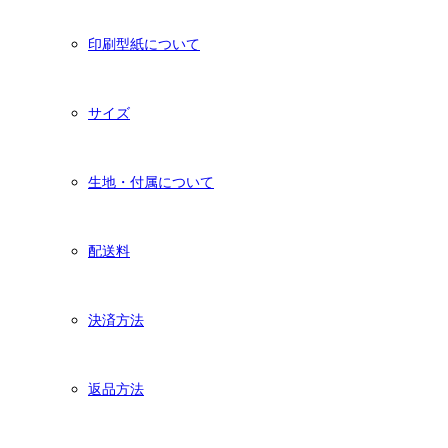
印刷型紙について
サイズ
生地・付属について
配送料
決済方法
返品方法