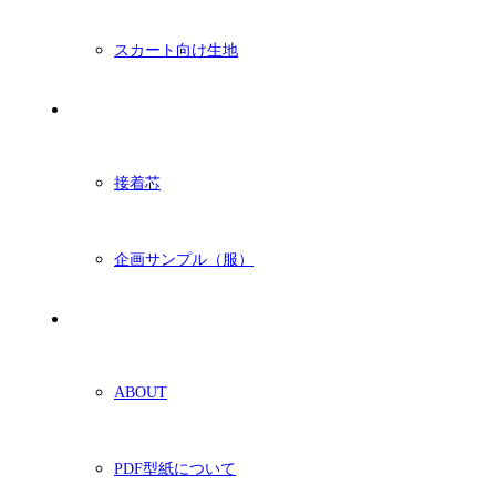
スカート向け生地
付属・他
接着芯
企画サンプル（服）
ショッピングガイド
ABOUT
PDF型紙について