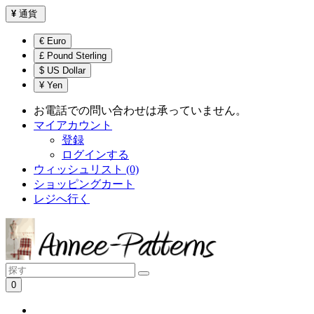
¥
通貨
€ Euro
£ Pound Sterling
$ US Dollar
¥ Yen
お電話での問い合わせは承っていません。
マイアカウント
登録
ログインする
ウィッシュリスト (0)
ショッピングカート
レジへ行く
0
ショッピングカートは空です！