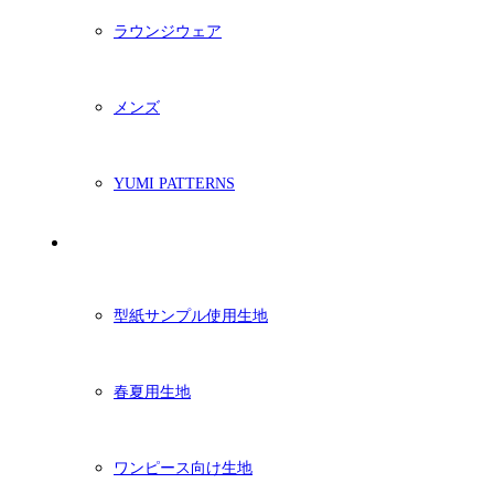
ラウンジウェア
メンズ
YUMI PATTERNS
生地
型紙サンプル使用生地
春夏用生地
ワンピース向け生地