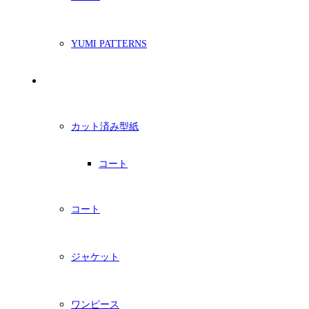
YUMI PATTERNS
印刷型紙
カット済み型紙
コート
コート
ジャケット
ワンピース