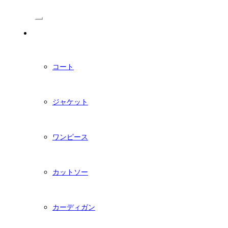
/Menu
PDFダウンロード型紙
コート
ジャケット
ワンピース
カットソー
カーディガン