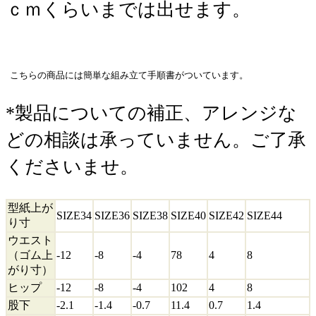
ｃｍくらいまでは出せます。
こちらの商品には簡単な組み立て手順書がついています。
*製品についての補正、アレンジな
どの相談は承っていません。ご了承
くださいませ。
型紙上が
SIZE34
SIZE36
SIZE38
SIZE40
SIZE42
SIZE44
り寸
ウエスト
（ゴム上
-12
-8
-4
78
4
8
がり寸）
ヒップ
-12
-8
-4
102
4
8
股下
-2.1
-1.4
-0.7
11.4
0.7
1.4