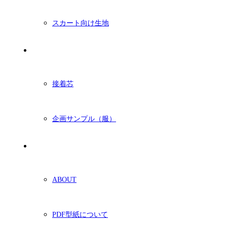
スカート向け生地
付属・他
接着芯
企画サンプル（服）
ショッピングガイド
ABOUT
PDF型紙について