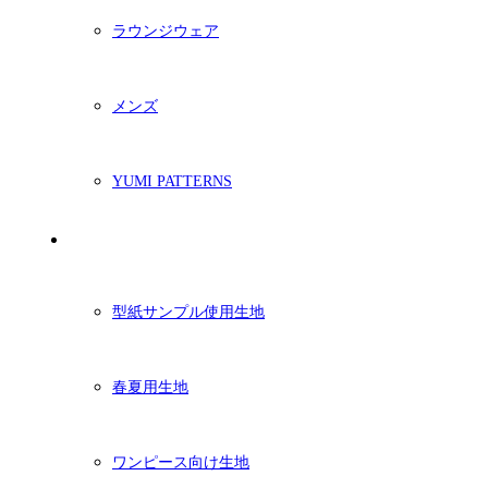
ラウンジウェア
メンズ
YUMI PATTERNS
生地
型紙サンプル使用生地
春夏用生地
ワンピース向け生地