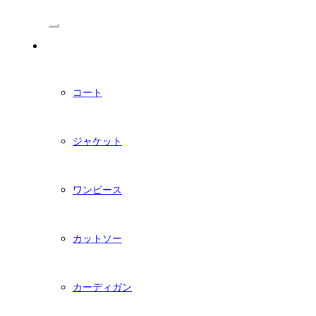
/Menu
PDFダウンロード型紙
コート
ジャケット
ワンピース
カットソー
カーディガン