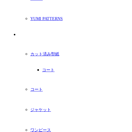
YUMI PATTERNS
印刷型紙
カット済み型紙
コート
コート
ジャケット
ワンピース