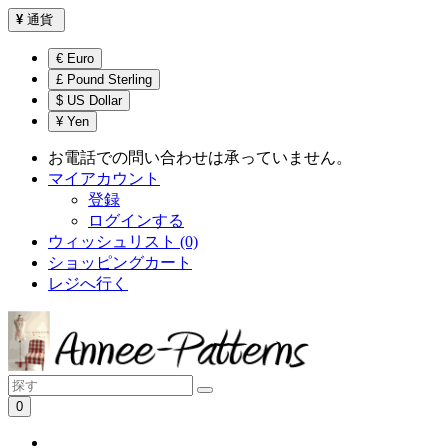
¥
通貨
€ Euro
£ Pound Sterling
$ US Dollar
¥ Yen
お電話での問い合わせは承っていません。
マイアカウント
登録
ログインする
ウィッシュリスト (0)
ショッピングカート
レジへ行く
0
ショッピングカートは空です！