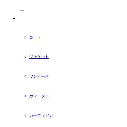
/Menu
PDFダウンロード型紙
コート
ジャケット
ワンピース
カットソー
カーディガン