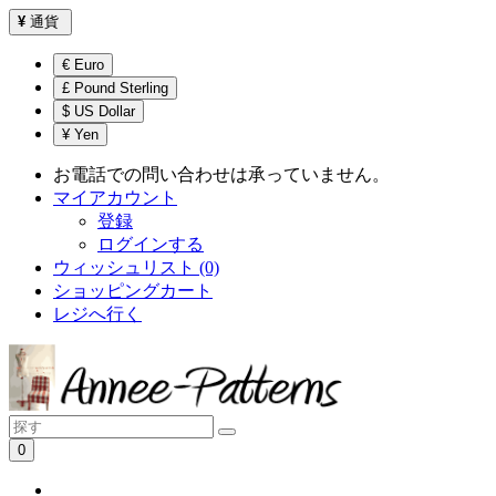
¥
通貨
€ Euro
£ Pound Sterling
$ US Dollar
¥ Yen
お電話での問い合わせは承っていません。
マイアカウント
登録
ログインする
ウィッシュリスト (0)
ショッピングカート
レジへ行く
0
ショッピングカートは空です！