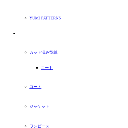
YUMI PATTERNS
印刷型紙
カット済み型紙
コート
コート
ジャケット
ワンピース