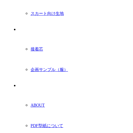
スカート向け生地
付属・他
接着芯
企画サンプル（服）
ショッピングガイド
ABOUT
PDF型紙について