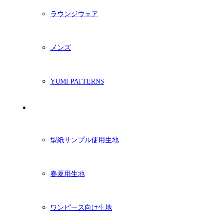
ラウンジウェア
メンズ
YUMI PATTERNS
生地
型紙サンプル使用生地
春夏用生地
ワンピース向け生地