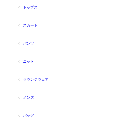
トップス
スカート
パンツ
ニット
ラウンジウェア
メンズ
バッグ