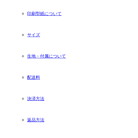
印刷型紙について
サイズ
生地・付属について
配送料
決済方法
返品方法