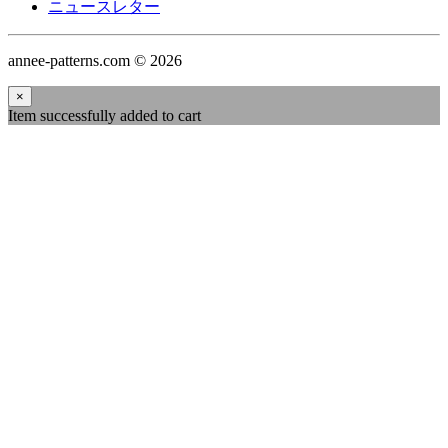
ニュースレター
annee-patterns.com © 2026
×
Item successfully added to cart