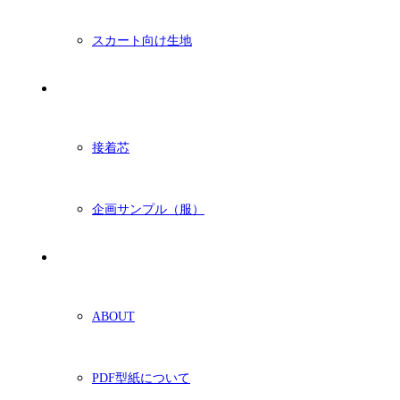
スカート向け生地
付属・他
接着芯
企画サンプル（服）
ショッピングガイド
ABOUT
PDF型紙について