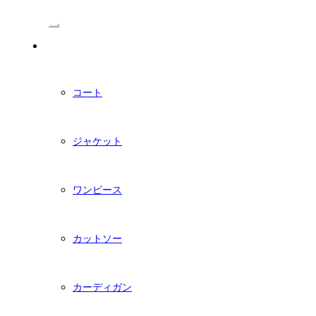
/Menu
PDFダウンロード型紙
コート
ジャケット
ワンピース
カットソー
カーディガン