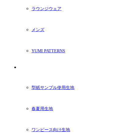
ラウンジウェア
メンズ
YUMI PATTERNS
生地
型紙サンプル使用生地
春夏用生地
ワンピース向け生地