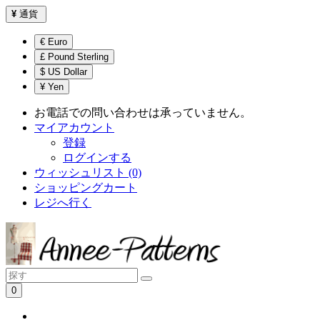
¥
通貨
€ Euro
£ Pound Sterling
$ US Dollar
¥ Yen
お電話での問い合わせは承っていません。
マイアカウント
登録
ログインする
ウィッシュリスト (0)
ショッピングカート
レジへ行く
0
ショッピングカートは空です！