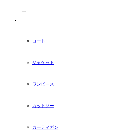
/Menu
PDFダウンロード型紙
コート
ジャケット
ワンピース
カットソー
カーディガン