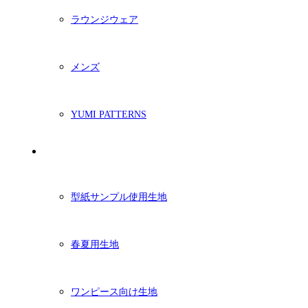
ラウンジウェア
メンズ
YUMI PATTERNS
生地
型紙サンプル使用生地
春夏用生地
ワンピース向け生地