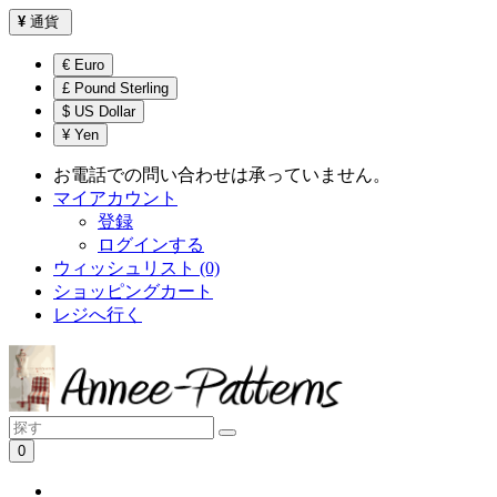
¥
通貨
€ Euro
£ Pound Sterling
$ US Dollar
¥ Yen
お電話での問い合わせは承っていません。
マイアカウント
登録
ログインする
ウィッシュリスト (0)
ショッピングカート
レジへ行く
0
ショッピングカートは空です！