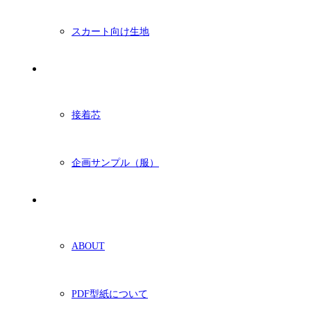
スカート向け生地
付属・他
接着芯
企画サンプル（服）
ショッピングガイド
ABOUT
PDF型紙について