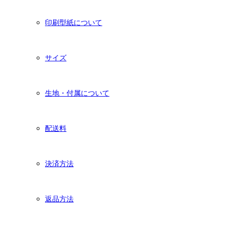
印刷型紙について
サイズ
生地・付属について
配送料
決済方法
返品方法