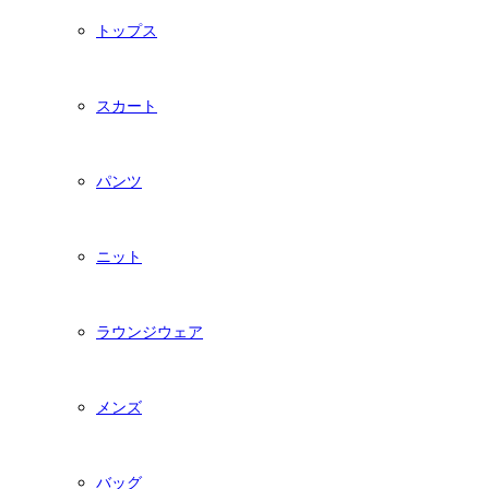
トップス
スカート
パンツ
ニット
ラウンジウェア
メンズ
バッグ