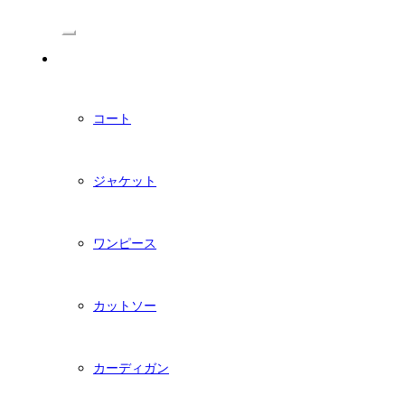
/Menu
PDFダウンロード型紙
コート
ジャケット
ワンピース
カットソー
カーディガン