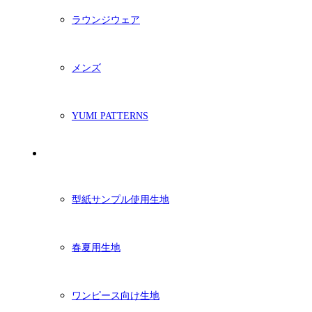
ラウンジウェア
メンズ
YUMI PATTERNS
生地
型紙サンプル使用生地
春夏用生地
ワンピース向け生地