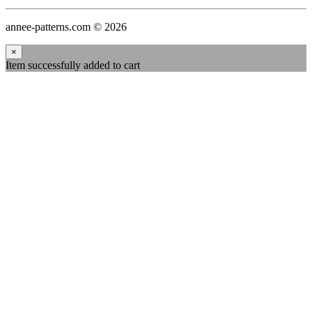
annee-patterns.com © 2026
×
Item successfully added to cart