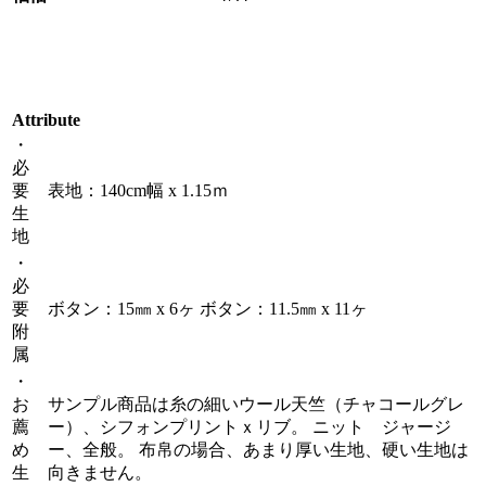
Attribute
・
必
要
表地：140cm幅 x 1.15ｍ
生
地
・
必
要
ボタン：15㎜ x 6ヶ ボタン：11.5㎜ x 11ヶ
附
属
・
お
サンプル商品は糸の細いウール天竺（チャコールグレ
薦
ー）、シフォンプリントｘリブ。 ニット ジャージ
め
ー、全般。 布帛の場合、あまり厚い生地、硬い生地は
生
向きません。