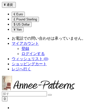
¥
通貨
€ Euro
£ Pound Sterling
$ US Dollar
¥ Yen
お電話での問い合わせは承っていません。
マイアカウント
登録
ログインする
ウィッシュリスト (0)
ショッピングカート
レジへ行く
0
ショッピングカートは空です！