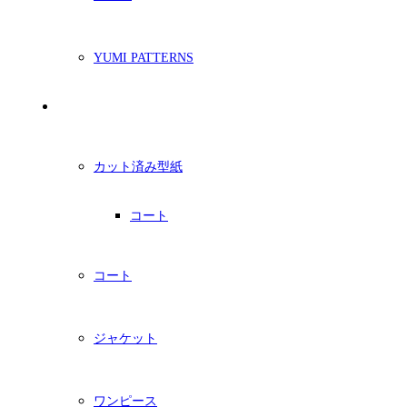
YUMI PATTERNS
印刷型紙
カット済み型紙
コート
コート
ジャケット
ワンピース