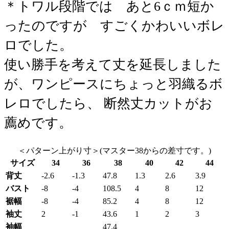
＊トワル段階では あと6ｃｍ短か
ったのですが すごくかわいいボレ
ロでした。
使い勝手を考えて丈を延長しました
が、ワンピースにちょっと羽織るボ
レロでしたら、 断然丈カットがお
薦めです。
＜パターン上がり寸＞(マスター38からの差寸です。)
サイズ
34
36
38
40
42
44
背丈
-2.6
-1.3
47.8
1.3
2.6
3.9
バスト
-8
-4
108.5
4
8
12
裾幅
-8
-4
85.2
4
8
12
袖丈
2
-1
43.6
1
2
3
袖幅
47.4