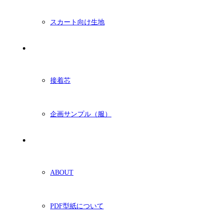
スカート向け生地
付属・他
接着芯
企画サンプル（服）
ショッピングガイド
ABOUT
PDF型紙について