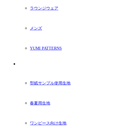
ラウンジウェア
メンズ
YUMI PATTERNS
生地
型紙サンプル使用生地
春夏用生地
ワンピース向け生地