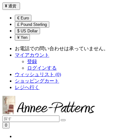
¥
通貨
€ Euro
£ Pound Sterling
$ US Dollar
¥ Yen
お電話での問い合わせは承っていません。
マイアカウント
登録
ログインする
ウィッシュリスト (0)
ショッピングカート
レジへ行く
0
ショッピングカートは空です！