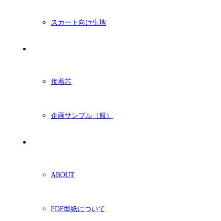
スカート向け生地
付属・他
接着芯
企画サンプル（服）
ショッピングガイド
ABOUT
PDF型紙について