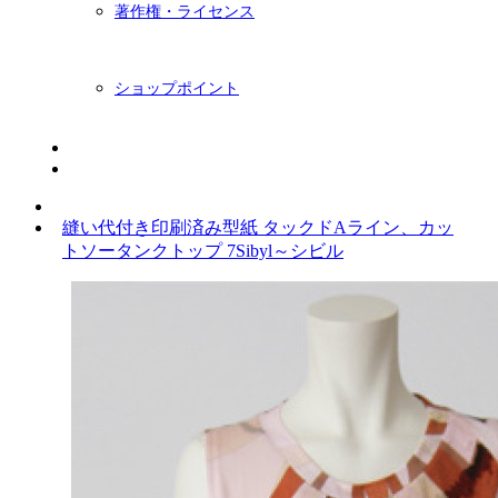
著作権・ライセンス
ショップポイント
ニュースレター
BLOG
縫い代付き印刷済み型紙 タックドAライン、カッ
トソータンクトップ 7Sibyl～シビル