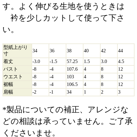
す。よく伸びる生地を使うときは
衿を少しカットして使って下さ
い。
型紙上がり
34
36
38
40
42
44
寸
着丈
-3.0
-1.5
57.25
1.5
3.0
4.5
バスト
-8
-4
107.6
4
8
12
ウエスト
-8
-4
103
4
8
12
裾幅
-8
-4
106.5
4
8
12
肩幅
-2
-1
34
1
2
3
*製品についての補正、アレンジな
どの相談は承っていません。ご了承
くださいませ。