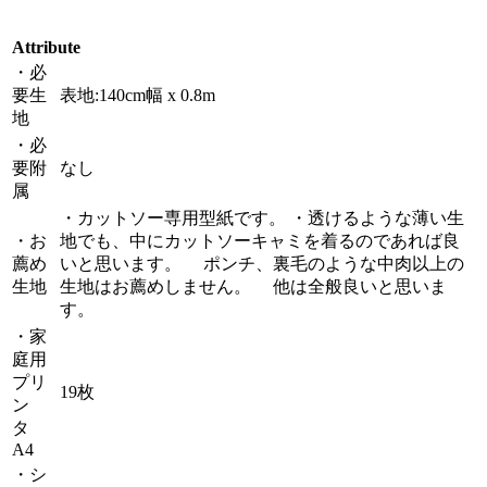
Attribute
・必
要生
表地:140cm幅 x 0.8m
地
・必
要附
なし
属
・カットソー専用型紙です。 ・透けるような薄い生
・お
地でも、中にカットソーキャミを着るのであれば良
薦め
いと思います。 ポンチ、裏毛のような中肉以上の
生地
生地はお薦めしません。 他は全般良いと思いま
す。
・家
庭用
プリ
19枚
ン
タ
A4
・シ