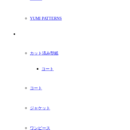
YUMI PATTERNS
印刷型紙
カット済み型紙
コート
コート
ジャケット
ワンピース