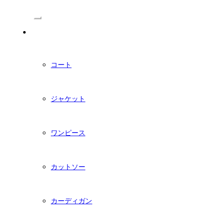
/Menu
PDFダウンロード型紙
コート
ジャケット
ワンピース
カットソー
カーディガン