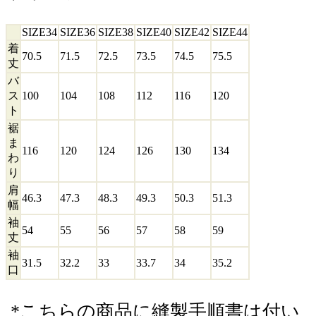
SIZE34
SIZE36
SIZE38
SIZE40
SIZE42
SIZE44
着
70.5
71.5
72.5
73.5
74.5
75.5
丈
バ
ス
100
104
108
112
116
120
ト
裾
ま
116
120
124
126
130
134
わ
り
肩
46.3
47.3
48.3
49.3
50.3
51.3
幅
袖
54
55
56
57
58
59
丈
袖
31.5
32.2
33
33.7
34
35.2
口
*こちらの商品に縫製手順書は付い