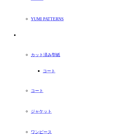
YUMI PATTERNS
印刷型紙
カット済み型紙
コート
コート
ジャケット
ワンピース