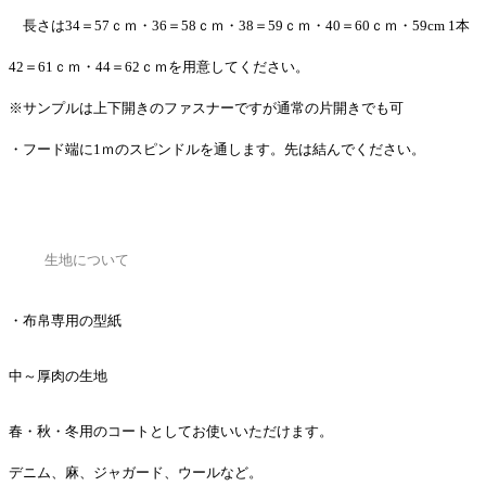
長さは34＝57ｃｍ・36＝58ｃｍ・38＝59ｃｍ・40＝60ｃｍ・59cm 1本
42＝61ｃｍ・44＝62ｃｍを用意してください。
※サンプルは上下開きのファスナーですが通常の片開きでも可
・フード端に1ｍのスピンドルを通します。先は結んでください。
生地について
・布帛専用の型紙
中～厚肉の生地
春・秋・冬用のコートとしてお使いいただけます。
デニム、麻、ジャガード、ウールなど。