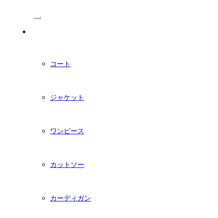
/Menu
PDFダウンロード型紙
コート
ジャケット
ワンピース
カットソー
カーディガン