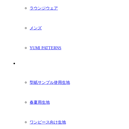
ラウンジウェア
メンズ
YUMI PATTERNS
生地
型紙サンプル使用生地
春夏用生地
ワンピース向け生地