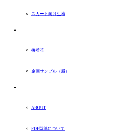
スカート向け生地
付属・他
接着芯
企画サンプル（服）
ショッピングガイド
ABOUT
PDF型紙について