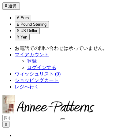
¥
通貨
€ Euro
£ Pound Sterling
$ US Dollar
¥ Yen
お電話での問い合わせは承っていません。
マイアカウント
登録
ログインする
ウィッシュリスト (0)
ショッピングカート
レジへ行く
0
ショッピングカートは空です！