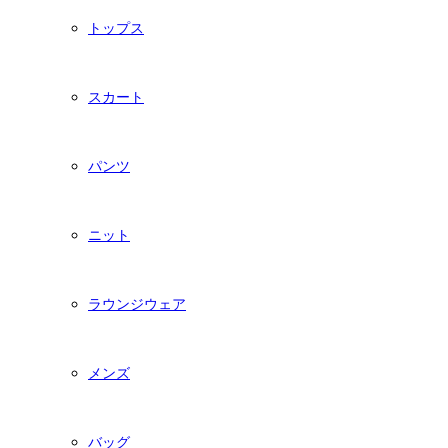
トップス
スカート
パンツ
ニット
ラウンジウェア
メンズ
バッグ