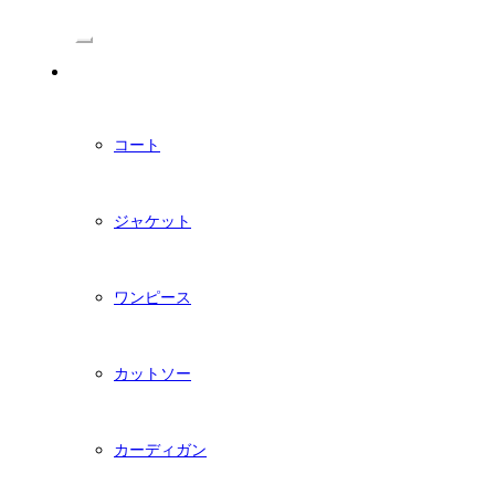
/Menu
PDFダウンロード型紙
コート
ジャケット
ワンピース
カットソー
カーディガン