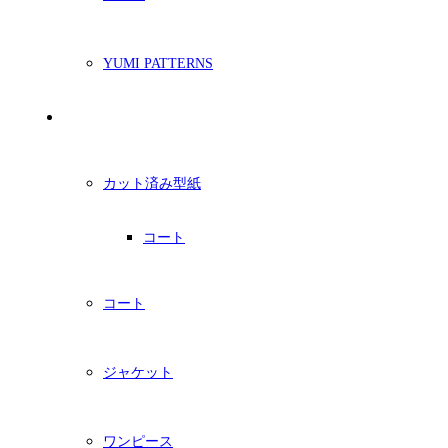
YUMI PATTERNS
印刷型紙
カット済み型紙
コート
コート
ジャケット
ワンピース