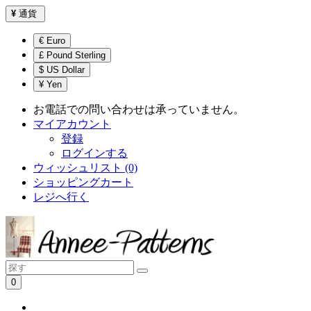
¥
通貨
€ Euro
£ Pound Sterling
$ US Dollar
¥ Yen
お電話での問い合わせは承っていません。
マイアカウント
登録
ログインする
ウィッシュリスト (0)
ショッピングカート
レジへ行く
0
ショッピングカートは空です！