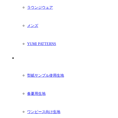
ラウンジウェア
メンズ
YUMI PATTERNS
生地
型紙サンプル使用生地
春夏用生地
ワンピース向け生地