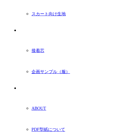
スカート向け生地
付属・他
接着芯
企画サンプル（服）
ショッピングガイド
ABOUT
PDF型紙について