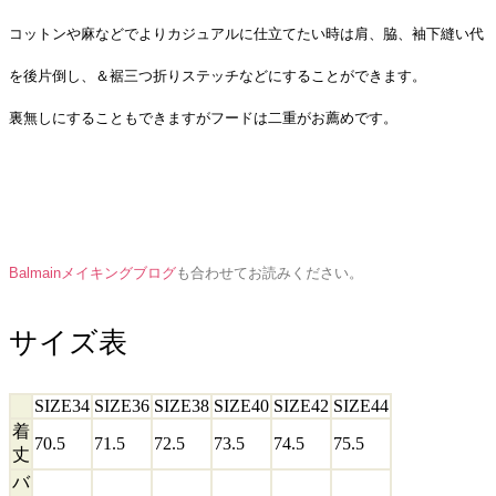
コットンや麻などでよりカジュアルに仕立てたい時は肩、脇、袖下縫い代
を後片倒し、＆裾三つ折りステッチなどにすることができます。
裏無しにすることもできますがフードは二重がお薦めです。
Balmainメイキングブログ
も合わせてお読みください。
サイズ表
SIZE34
SIZE36
SIZE38
SIZE40
SIZE42
SIZE44
着
70.5
71.5
72.5
73.5
74.5
75.5
丈
バ