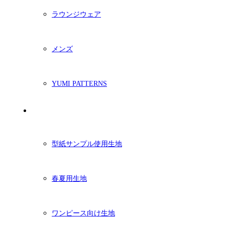
ラウンジウェア
メンズ
YUMI PATTERNS
生地
型紙サンプル使用生地
春夏用生地
ワンピース向け生地