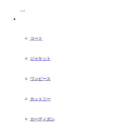
/Menu
PDFダウンロード型紙
コート
ジャケット
ワンピース
カットソー
カーディガン