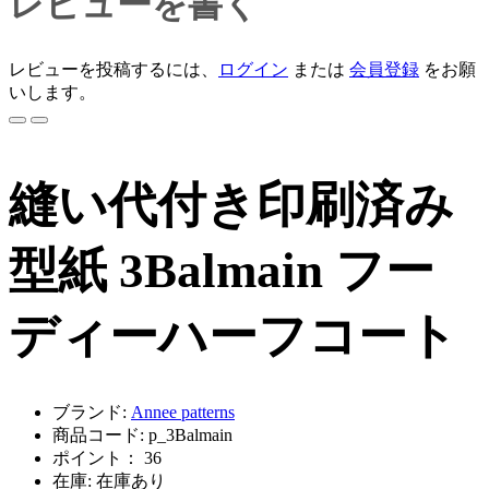
レビューを書く
レビューを投稿するには、
ログイン
または
会員登録
をお願
いします。
縫い代付き印刷済み
型紙 3Balmain フー
ディーハーフコート
ブランド:
Annee patterns
商品コード: p_3Balmain
ポイント： 36
在庫: 在庫あり