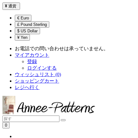
¥
通貨
€ Euro
£ Pound Sterling
$ US Dollar
¥ Yen
お電話での問い合わせは承っていません。
マイアカウント
登録
ログインする
ウィッシュリスト (0)
ショッピングカート
レジへ行く
0
ショッピングカートは空です！