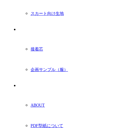
スカート向け生地
付属・他
接着芯
企画サンプル（服）
ショッピングガイド
ABOUT
PDF型紙について