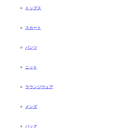
トップス
スカート
パンツ
ニット
ラウンジウェア
メンズ
バッグ