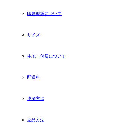
印刷型紙について
サイズ
生地・付属について
配送料
決済方法
返品方法