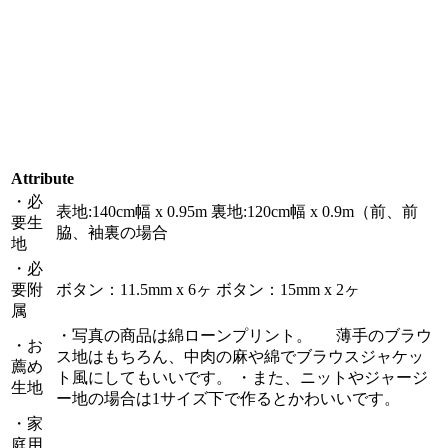
Attribute
・必
表地:140cm幅 x 0.95m 裏地:120cm幅 x 0.9m（前、前
要生
脇、袖裏の場合
地
・必
要附
ボタン：11.5mm x 6ヶ ボタン：15mm x 2ヶ
属
・写真の商品は綿ローンプリント。 薄手のブラウ
・お
ス地はもちろん、中肉の麻や綿でブラウスジャケッ
薦め
ト風にしてもいいです。 ・また、ニットやジャージ
生地
ー地の場合は1サイズ下で作るとかわいいです。
・家
庭用