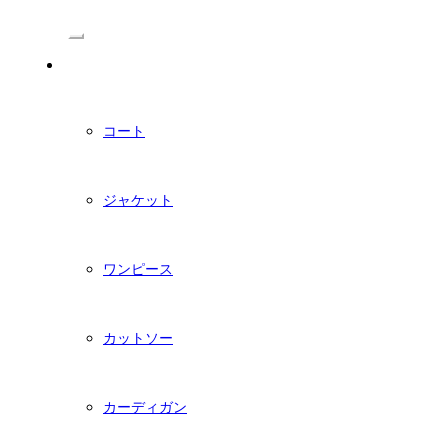
/Menu
PDFダウンロード型紙
コート
ジャケット
ワンピース
カットソー
カーディガン