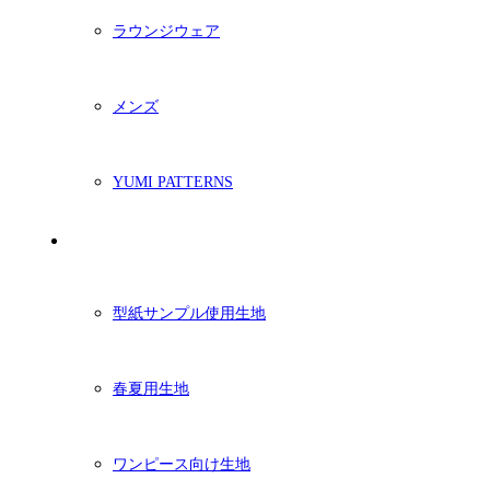
ラウンジウェア
メンズ
YUMI PATTERNS
生地
型紙サンプル使用生地
春夏用生地
ワンピース向け生地