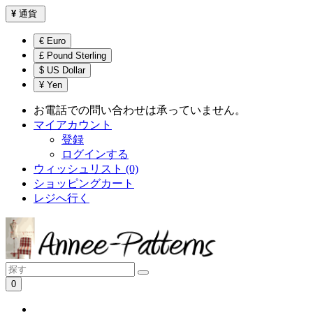
¥
通貨
€ Euro
£ Pound Sterling
$ US Dollar
¥ Yen
お電話での問い合わせは承っていません。
マイアカウント
登録
ログインする
ウィッシュリスト (0)
ショッピングカート
レジへ行く
0
ショッピングカートは空です！