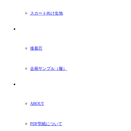
スカート向け生地
付属・他
接着芯
企画サンプル（服）
ショッピングガイド
ABOUT
PDF型紙について