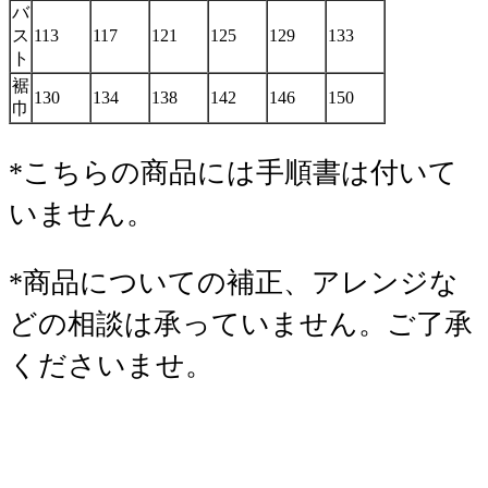
バ
ス
113
117
121
125
129
133
ト
裾
130
134
138
142
146
150
巾
*こちらの商品には手順書は付いて
いません。
*商品についての補正、アレンジな
どの相談は承っていません。ご了承
くださいませ。