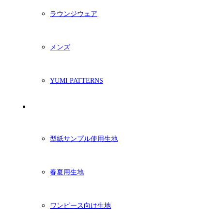
ラウンジウェア
メンズ
YUMI PATTERNS
生地
型紙サンプル使用生地
春夏用生地
ワンピース向け生地