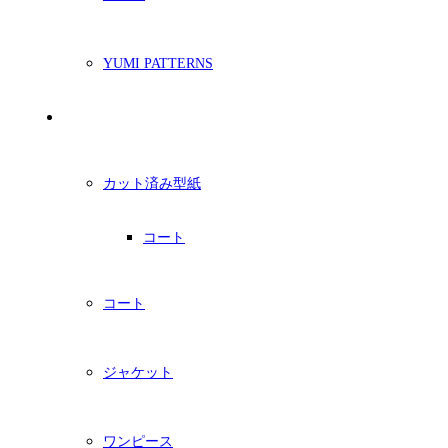
YUMI PATTERNS
印刷型紙
カット済み型紙
コート
コート
ジャケット
ワンピース