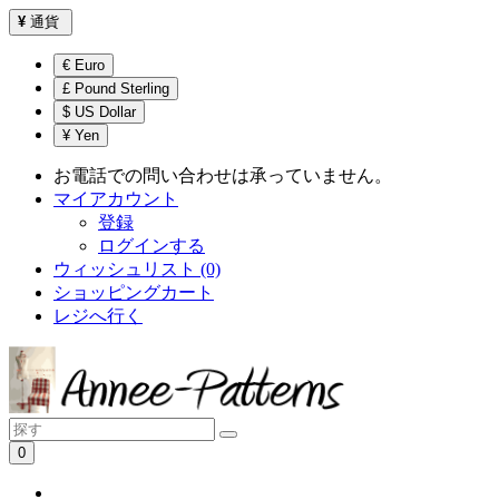
¥
通貨
€ Euro
£ Pound Sterling
$ US Dollar
¥ Yen
お電話での問い合わせは承っていません。
マイアカウント
登録
ログインする
ウィッシュリスト (0)
ショッピングカート
レジへ行く
0
ショッピングカートは空です！