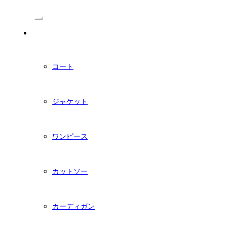
/Menu
PDFダウンロード型紙
コート
ジャケット
ワンピース
カットソー
カーディガン