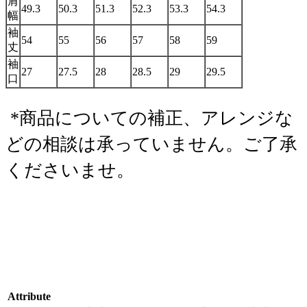
肩
49.3
50.3
51.3
52.3
53.3
54.3
幅
袖
54
55
56
57
58
59
丈
袖
27
27.5
28
28.5
29
29.5
口
*商品についての補正、アレンジな
どの相談は承っていません。ご了承
くださいませ。
Attribute