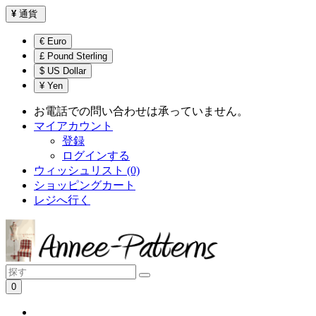
¥
通貨
€ Euro
£ Pound Sterling
$ US Dollar
¥ Yen
お電話での問い合わせは承っていません。
マイアカウント
登録
ログインする
ウィッシュリスト (0)
ショッピングカート
レジへ行く
0
ショッピングカートは空です！