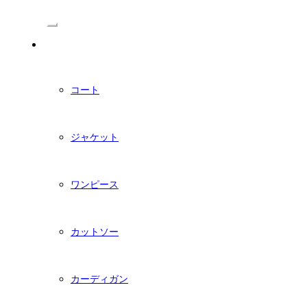
/Menu
PDFダウンロード型紙
コート
ジャケット
ワンピース
カットソー
カーディガン