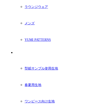
ラウンジウェア
メンズ
YUMI PATTERNS
生地
型紙サンプル使用生地
春夏用生地
ワンピース向け生地