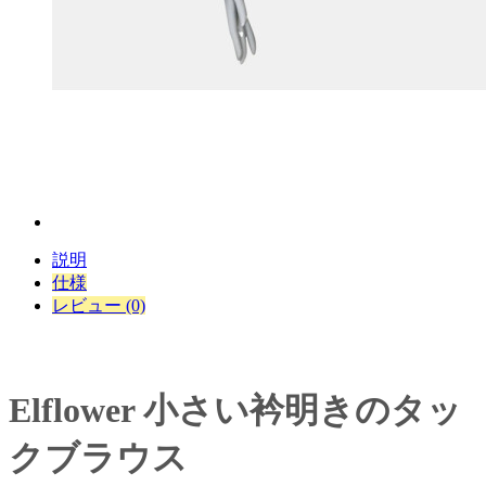
説明
仕様
レビュー (0)
Elflower 小さい衿明きのタッ
クブラウス