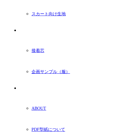
スカート向け生地
付属・他
接着芯
企画サンプル（服）
ショッピングガイド
ABOUT
PDF型紙について