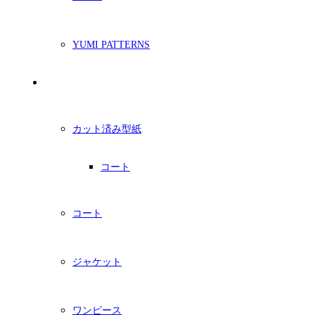
YUMI PATTERNS
印刷型紙
カット済み型紙
コート
コート
ジャケット
ワンピース