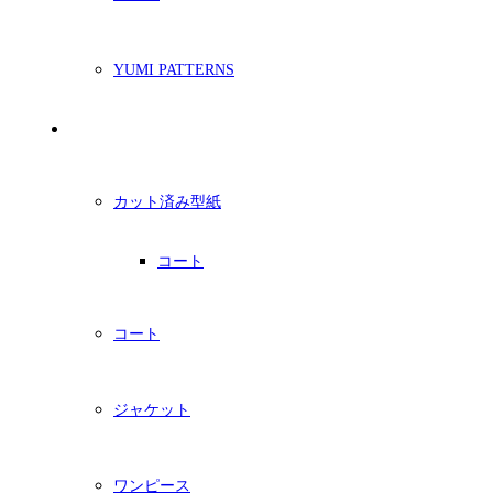
YUMI PATTERNS
印刷型紙
カット済み型紙
コート
コート
ジャケット
ワンピース