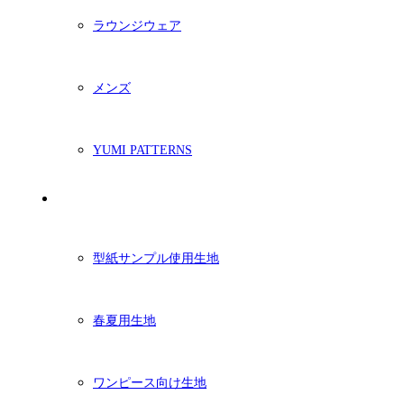
ラウンジウェア
メンズ
YUMI PATTERNS
生地
型紙サンプル使用生地
春夏用生地
ワンピース向け生地