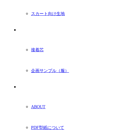
スカート向け生地
付属・他
接着芯
企画サンプル（服）
ショッピングガイド
ABOUT
PDF型紙について