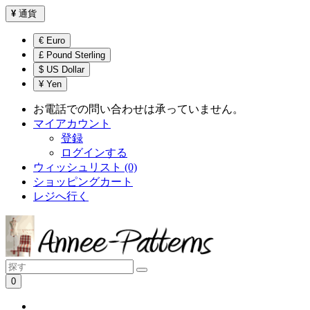
¥
通貨
€ Euro
£ Pound Sterling
$ US Dollar
¥ Yen
お電話での問い合わせは承っていません。
マイアカウント
登録
ログインする
ウィッシュリスト (0)
ショッピングカート
レジへ行く
0
ショッピングカートは空です！