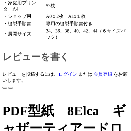
・家庭用プリン
53枚
タ A4
・ショップ用
A0ｘ2枚 A1x１枚
・縫製手順書
専用の縫製手順書付き
34、36、38、40、42、44（６サイズパ
・展開サイズ
ック）
レビューを書く
レビューを投稿するには、
ログイン
または
会員登録
をお願
いします。
PDF型紙 8Elca ギ
ャザーティアードロ