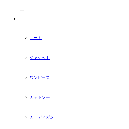
/Menu
PDFダウンロード型紙
コート
ジャケット
ワンピース
カットソー
カーディガン