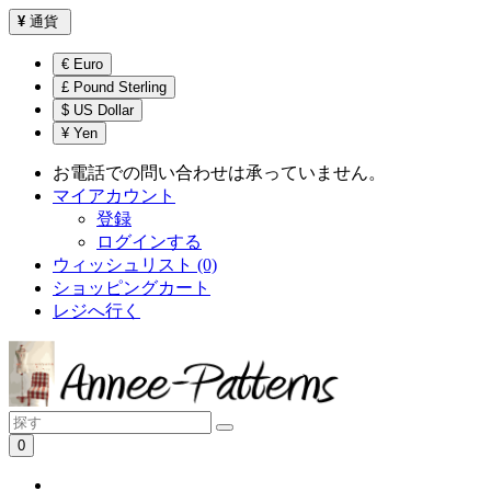
¥
通貨
€ Euro
£ Pound Sterling
$ US Dollar
¥ Yen
お電話での問い合わせは承っていません。
マイアカウント
登録
ログインする
ウィッシュリスト (0)
ショッピングカート
レジへ行く
0
ショッピングカートは空です！