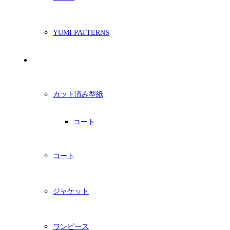
YUMI PATTERNS
印刷型紙
カット済み型紙
コート
コート
ジャケット
ワンピース