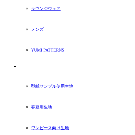
ラウンジウェア
メンズ
YUMI PATTERNS
生地
型紙サンプル使用生地
春夏用生地
ワンピース向け生地