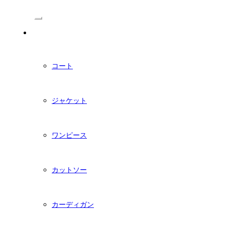
/Menu
PDFダウンロード型紙
コート
ジャケット
ワンピース
カットソー
カーディガン