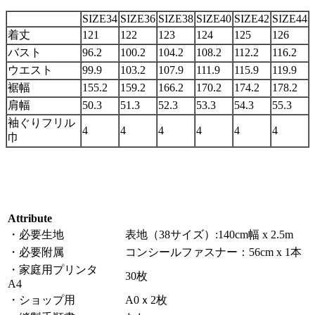
SIZE34
SIZE36
SIZE38
SIZE40
SIZE42
SIZE44
着丈
121
122
123
124
125
126
バスト
96.2
100.2
104.2
108.2
112.2
116.2
ウエスト
99.9
103.2
107.9
111.9
115.9
119.9
裾幅
155.2
159.2
166.2
170.2
174.2
178.2
肩幅
50.3
51.3
52.3
53.3
54.3
55.3
袖ぐりフリル
4
4
4
4
4
4
巾
Attribute
・必要生地
表地（38サイズ）:140cm幅 x 2.5m
・必要附属
コンシールファスナー：56cm x 1本
・家庭用プリンタ
30枚
A4
・ショップ用
A0ｘ2枚