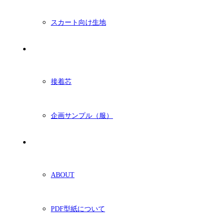
スカート向け生地
付属・他
接着芯
企画サンプル（服）
ショッピングガイド
ABOUT
PDF型紙について